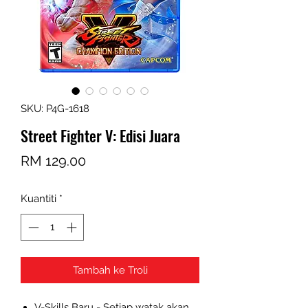
SKU: P4G-1618
Street Fighter V: Edisi Juara
Harga
RM 129.00
Kuantiti
*
Tambah ke Troli
V-Skills Baru - Setiap watak akan