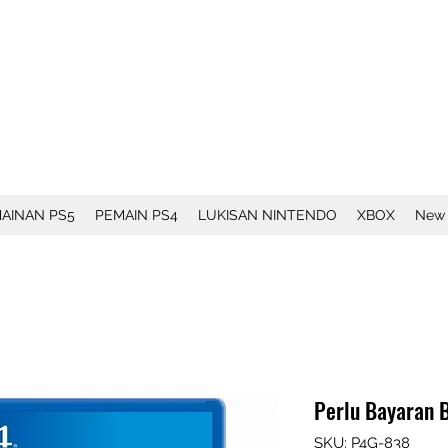
AINAN PS5
PEMAIN PS4
LUKISAN NINTENDO
XBOX
New
Perlu Bayaran 
SKU: P4G-838