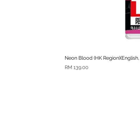
Neon Blood (HK Region)(English,
Harga
RM 139.00