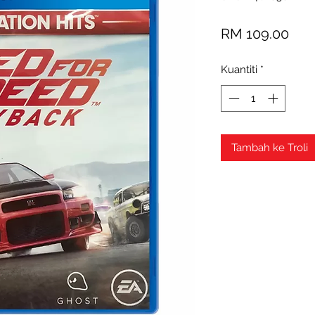
Har
RM 109.00
Kuantiti
*
Tambah ke Troli