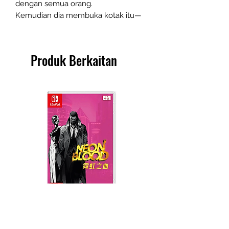
dengan semua orang.
Kemudian dia membuka kotak itu—
Produk Berkaitan
Neon Blood (HK Region)
Demon Slayer: Kimetsu