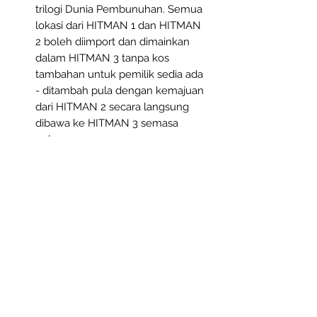
trilogi Dunia Pembunuhan. Semua
lokasi dari HITMAN 1 dan HITMAN
2 boleh diimport dan dimainkan
dalam HITMAN 3 tanpa kos
tambahan untuk pemilik sedia ada
- ditambah pula dengan kemajuan
dari HITMAN 2 secara langsung
dibawa ke HITMAN 3 semasa
pelancaran
Penerangan
Ejen 47 kembali sebagai profesional
yang kejam untuk kontrak terpenting
sepanjang kariernya di HITMAN 3,
kesimpulan dramatik untuk trilogi
Dunia Pembunuhan.
Produk Berkaitan