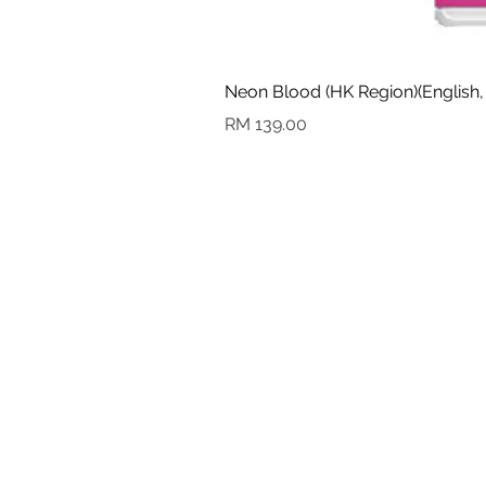
Neon Blood (HK Region)(English,
Harga
RM 139.00