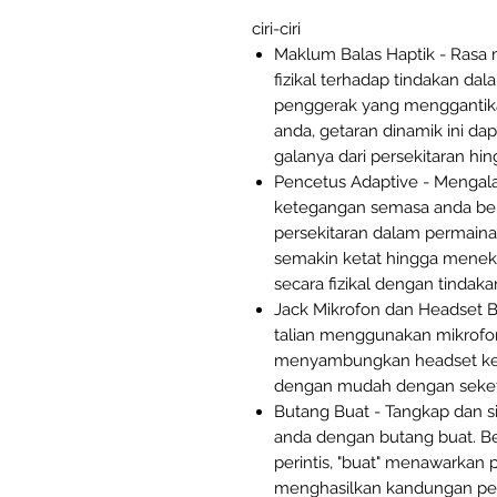
ciri-ciri
Maklum Balas Haptik - Rasa 
fizikal terhadap tindakan d
penggerak yang menggantikan
anda, getaran dinamik ini da
galanya dari persekitaran hi
Pencetus Adaptive - Mengal
ketegangan semasa anda ber
persekitaran dalam permainan
semakin ketat hingga meneka
secara fizikal dengan tindaka
Jack Mikrofon dan Headset B
talian menggunakan mikrofon
menyambungkan headset ke 
dengan mudah dengan seket
Butang Buat - Tangkap dan 
anda dengan butang buat. B
perintis, "buat" menawarkan 
menghasilkan kandungan pe