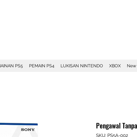
AINAN PS5
PEMAIN PS4
LUKISAN NINTENDO
XBOX
New
Pengawal Tanpa
SKU: PS5A-002