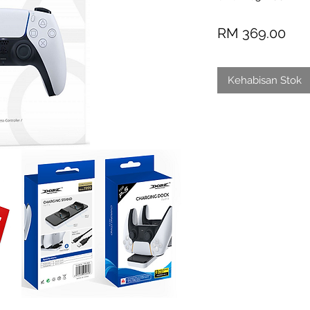
Har
RM 369.00
Kehabisan Stok