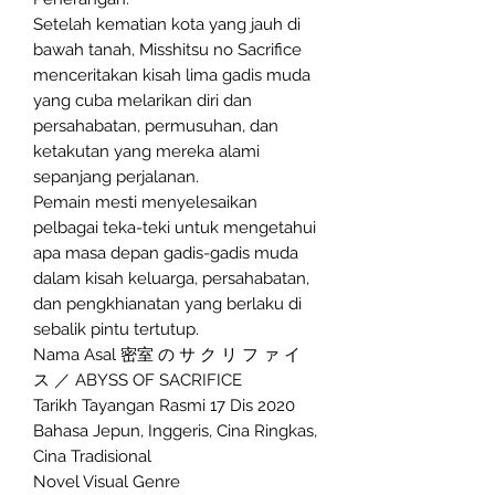
Setelah kematian kota yang jauh di
bawah tanah, Misshitsu no Sacrifice
menceritakan kisah lima gadis muda
yang cuba melarikan diri dan
persahabatan, permusuhan, dan
ketakutan yang mereka alami
sepanjang perjalanan.
Pemain mesti menyelesaikan
pelbagai teka-teki untuk mengetahui
apa masa depan gadis-gadis muda
dalam kisah keluarga, persahabatan,
dan pengkhianatan yang berlaku di
sebalik pintu tertutup.
Nama Asal 密室 の サ ク リ フ ァ イ
ス ／ ABYSS OF SACRIFICE
Tarikh Tayangan Rasmi 17 Dis 2020
Bahasa Jepun, Inggeris, Cina Ringkas,
Cina Tradisional
Novel Visual Genre