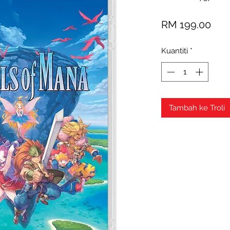
Har
RM 199.00
Kuantiti
*
Tambah ke Troli