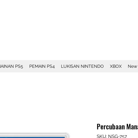
AINAN PS5
PEMAIN PS4
LUKISAN NINTENDO
XBOX
New
Percubaan Mana
SKU: NSG-757