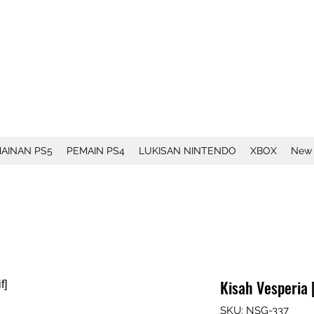
AINAN PS5
PEMAIN PS4
LUKISAN NINTENDO
XBOX
New
Kisah Vesperia [
SKU: NSG-337