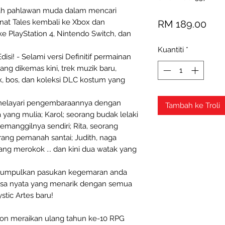
isah pahlawan muda dalam mencari
Har
nat Tales kembali ke Xbox dan
RM 189.00
e PlayStation 4, Nintendo Switch, dan
Kuantiti
*
si! - Selami versi Definitif permainan
ang dikemas kini, trek muzik baru,
, bos, dan koleksi DLC kostum yang
i melayari pengembaraannya dengan
Tambah ke Troli
 yang mulia; Karol; seorang budak lelaki
manggilnya sendiri; Rita, seorang
orang pemanah santai; Judith, naga
yang merokok ... dan kini dua watak yang
- Kumpulkan pasukan kegemaran anda
asa nyata yang menarik dengan semua
tic Artes baru!
ition meraikan ulang tahun ke-10 RPG