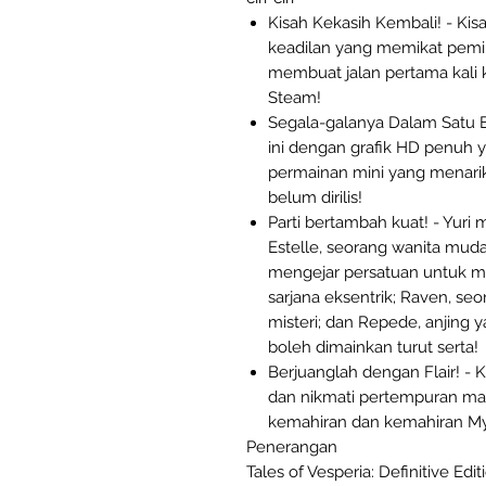
Kisah Kekasih Kembali! - K
keadilan yang memikat pemi
membuat jalan pertama kali k
Steam!
Segala-galanya Dalam Satu Edi
ini dengan grafik HD penuh y
permainan mini yang menarik
belum dirilis!
Parti bertambah kuat! - Yur
Estelle, seorang wanita muda
mengejar persatuan untuk me
sarjana eksentrik; Raven, se
misteri; dan Repede, anjing 
boleh dimainkan turut serta!
Berjuanglah dengan Flair! 
dan nikmati pertempuran m
kemahiran dan kemahiran Mys
Penerangan
Tales of Vesperia: Definitive Ed