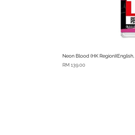
Neon Blood (HK Region)(English,
Harga
RM 139.00