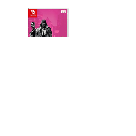
Neon Blood (HK Region)
Demon Slayer: Kimetsu
(English, Chinese Subs)
Yaiba The Hinokami Ch
2 (English, Chinese Sub
Harga
RM 139.00
Harga
RM 199.00