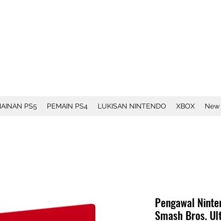
AINAN PS5
PEMAIN PS4
LUKISAN NINTENDO
XBOX
New
Pengawal Ninte
Smash Bros. Ult