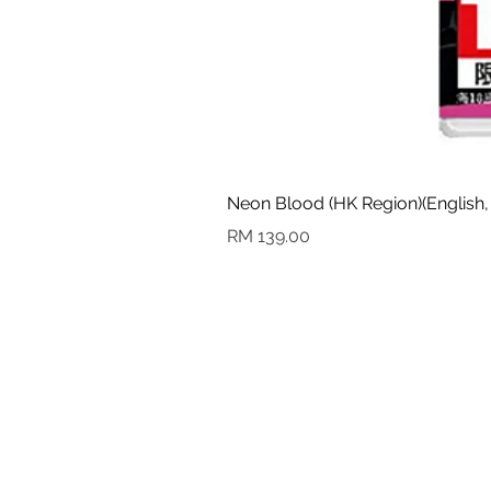
Neon Blood (HK Region)(English,
Harga
RM 139.00