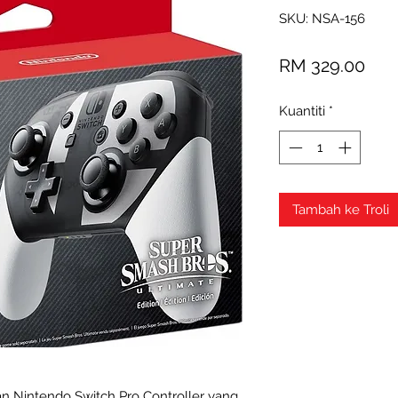
SKU: NSA-156
Har
RM 329.00
Kuantiti
*
Tambah ke Troli
an Nintendo Switch Pro Controller yang