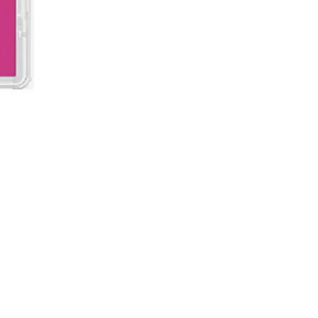
Demon Slayer: Kimetsu no Ya
Harga
RM 199.00