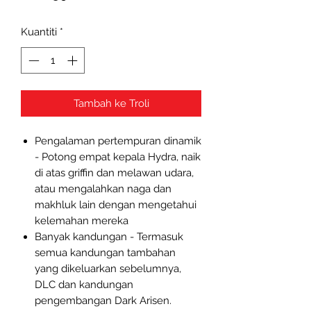
Kuantiti
*
Tambah ke Troli
Pengalaman pertempuran dinamik
- Potong empat kepala Hydra, naik
di atas griffin dan melawan udara,
atau mengalahkan naga dan
makhluk lain dengan mengetahui
kelemahan mereka
Banyak kandungan - Termasuk
semua kandungan tambahan
yang dikeluarkan sebelumnya,
DLC dan kandungan
pengembangan Dark Arisen.