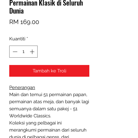
Permainan Klasik di Seluruh
Dunia
Harga
RM 169.00
Kuantiti
*
Tambah ke Troli
Penerangan
Main dan temui 51 permainan papan,
permainan atas meja, dan banyak lagi
semuanya dalam satu pakej - 51
Worldwide Classics.
Koleksi yang pelbagai ini
merangkumi permainan dari seluruh
dunia di pelbagai genre, dari